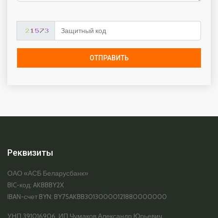
ОТПРАВИТЬ
Реквизиты
ОАО «АСБ Беларусбанк»
BIC-код: AKBBBY2X
IBAN-счет BYN: BY75AKBB30130000121880000000
УНП 391016906, ИП Чумаков Александр Юрьевич