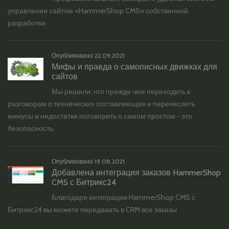
управления сайтом «HammerShop CMS» собственной
разработки.
Опубликовано
22.09.2021
Мифы и правда о самописных движках для
сайтов
Мы решили, что прежде чем переходить к
разговорам о технических составляющих и перечислять
минусы и недостатки поговорить о самом простом - это
безопасность.
Опубликовано
19.08.2021
Добавлена интеграция заказов HammerShop
CMS с Битрикс24
Благодаря интеграции HammerShop CMS с
Битрикс24 вы можете передавать в CRM все заказы