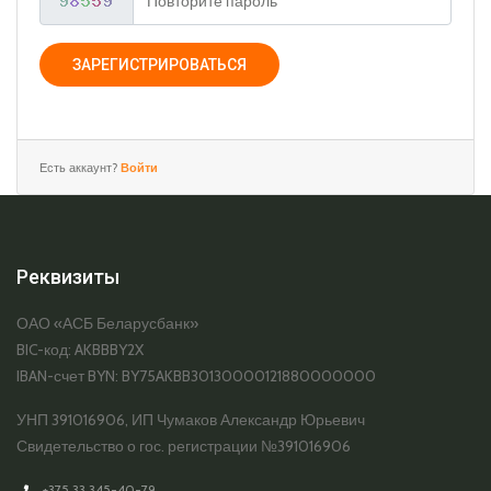
ЗАРЕГИСТРИРОВАТЬСЯ
Есть аккаунт?
Войти
Реквизиты
ОАО «АСБ Беларусбанк»
BIC-код: AKBBBY2X
IBAN-счет BYN: BY75AKBB30130000121880000000
УНП 391016906, ИП Чумаков Александр Юрьевич
Свидетельство о гос. регистрации №391016906
+375 33 345-40-79