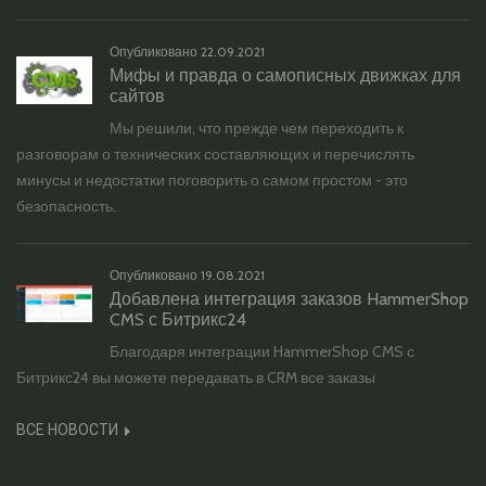
Опубликовано
22.09.2021
Мифы и правда о самописных движках для
сайтов
Мы решили, что прежде чем переходить к
разговорам о технических составляющих и перечислять
минусы и недостатки поговорить о самом простом - это
безопасность.
Опубликовано
19.08.2021
Добавлена интеграция заказов HammerShop
CMS с Битрикс24
Благодаря интеграции HammerShop CMS с
Битрикс24 вы можете передавать в CRM все заказы
ВСЕ НОВОСТИ